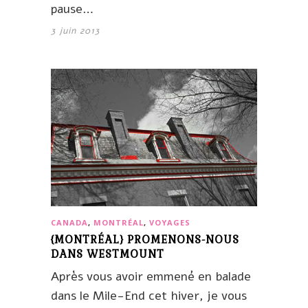
pause…
3 juin 2013
CANADA
,
MONTRÉAL
,
VOYAGES
{MONTRÉAL} PROMENONS-NOUS
DANS WESTMOUNT
Après vous avoir emmené en balade
dans le Mile-End cet hiver, je vous