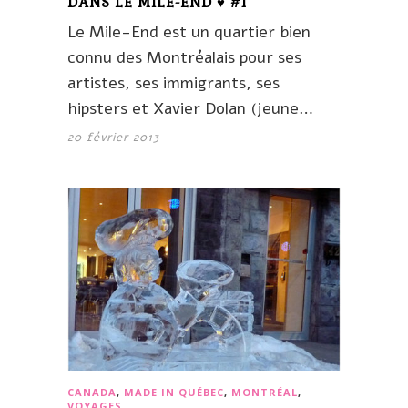
DANS LE MILE-END ♥ #1
Le Mile-End est un quartier bien
connu des Montréalais pour ses
artistes, ses immigrants, ses
hipsters et Xavier Dolan (jeune…
20 février 2013
CANADA
,
MADE IN QUÉBEC
,
MONTRÉAL
,
VOYAGES