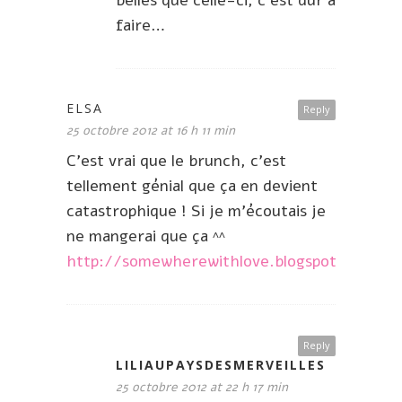
belles que celle-ci, c’est dur à
faire…
ELSA
Reply
25 octobre 2012 at 16 h 11 min
C’est vrai que le brunch, c’est
tellement génial que ça en devient
catastrophique ! Si je m’écoutais je
ne mangerai que ça ^^
http://somewherewithlove.blogspot.com/
Reply
LILIAUPAYSDESMERVEILLES
25 octobre 2012 at 22 h 17 min