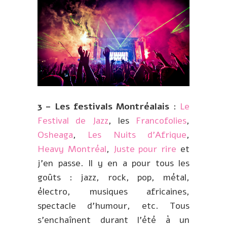
3 – Les festivals Montréalais
:
Le
Festival de Jazz
, les
Francofolies
,
Osheaga
,
Les Nuits d’Afrique
,
Heavy Montréal
,
Juste pour rire
et
j’en passe. Il y en a pour tous les
goûts : jazz, rock, pop, métal,
électro, musiques africaines,
spectacle d’humour, etc. Tous
s’enchaînent durant l’été à un