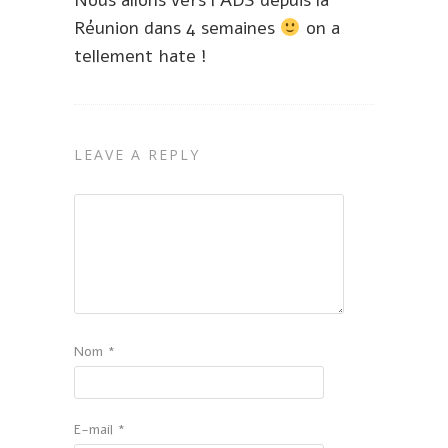
Nous allons vers l’ADS depuis la
Réunion dans 4 semaines
on a
tellement hate !
LEAVE A REPLY
Nom
*
E-mail
*