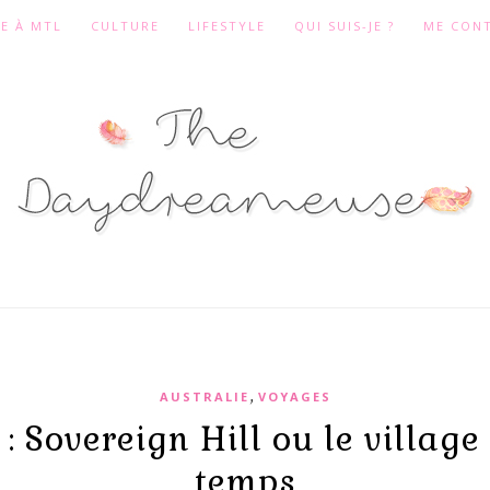
ÉE À MTL
CULTURE
LIFESTYLE
QUI SUIS-JE ?
ME CON
,
AUSTRALIE
VOYAGES
 : Sovereign Hill ou le village
temps