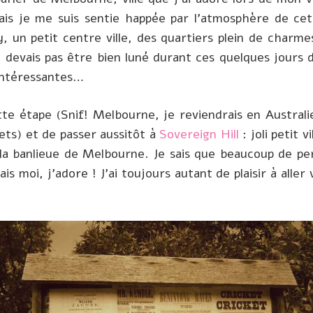
is je me suis sentie happée par l’atmosphère de cette
, un petit centre ville, des quartiers plein de charm
e devais pas être bien luné durant ces quelques jours 
 intéressantes…
tte étape (Snif! Melbourne, je reviendrais en Australie
ets) et de passer aussitôt à
Sovereign Hill
: joli petit 
s la banlieue de Melbourne. Je sais que beaucoup de 
is moi, j’adore ! J’ai toujours autant de plaisir à aller 