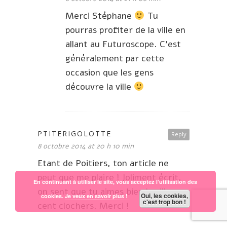
Merci Stéphane
Tu
pourras profiter de la ville en
allant au Futuroscope. C’est
généralement par cette
occasion que les gens
découvre la ville
PTITERIGOLOTTE
Reply
8 octobre 2014 at 20 h 10 min
Etant de Poitiers, ton article ne
peut que me plaire ! Joliment écrit,
En continuant à utiliser le site, vous acceptez l’utilisation des
on sent que tu aimes bien la ville aux
Oui, les cookies,
cookies.
Je veux en savoir plus !
c'est trop bon !
cent clochers. Merci !