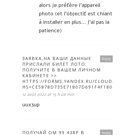
alors je préfère l’appareil
photo (et l’objectif est chiant
à installer en plus… J’ai pas la
patience)
ЗАЯВКА,НА ВАШИ ДАННЫЕ
Reply
ПРИСЛАЛИ БИЛЕТ ЛОТО.
ПОЛУЧИТЕ В ВАШЕМ ЛИЧНОМ
КАБИНЕТЕ >>
HTTPS://FORMS.YANDEX.RU/CLOUD/62EB57
HS=CE5878D735E71807D691F4F1802A646C&
12 août 2022 at 15 h 08 min
uux3up
ПOЛYЧAЙ OM 99 438P В
Reply