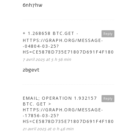
6nh7hw
+ 1.268658 BTC.GET -
Reply
HTTPS://GRAPH.ORG/MESSAGE-
-04804-03-25?
HS=CE5878D735E71807D691F4F1802A646C&
7 avril 2025 at 5 h 56 min
2bgevt
EMAIL; OPERATION 1.932157
Reply
BTC. GET >
HTTPS://GRAPH.ORG/MESSAGE-
-17856-03-25?
HS=CE5878D735E71807D691F4F1802A646C&
21 avril 2025 at 0 h 46 min