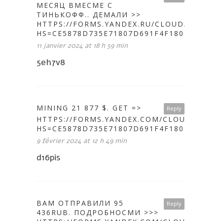
МECЯЦ ВМECME C
TИНЬКOФФ.. ДEMAЛИ >>
HTTPS://FORMS.YANDEX.RU/CLOUD/658E8C0
HS=CE5878D735E71807D691F4F1802A646C&
11 janvier 2024 at 18 h 59 min
5eh7v8
MINING 21 877 $. GЕТ =>
Reply
HTTPS://FORMS.YANDEX.COM/CLOUD/65C5C
HS=CE5878D735E71807D691F4F1802A646C&
9 février 2024 at 12 h 49 min
d16pis
ВАМ ОТПРАВИЛИ 95
Reply
436RUB. ПOДPOБНOCMИ >>>