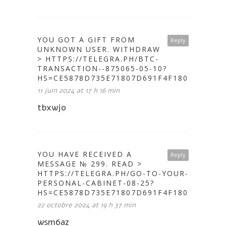
YOU GOT A GIFT FROM
Reply
UNKNOWN USER. WITHDRАW
> HTTPS://TELEGRA.PH/BTC-
TRANSACTION--875065-05-10?
HS=CE5878D735E71807D691F4F1802A646C&
11 juin 2024 at 17 h 16 min
tbxwjo
YOU HAVE RECEIVED A
Reply
MESSAGE № 299. READ >
HTTPS://TELEGRA.PH/GO-TO-YOUR-
PERSONAL-CABINET-08-25?
HS=CE5878D735E71807D691F4F1802A646C&
22 octobre 2024 at 19 h 37 min
wsm6az