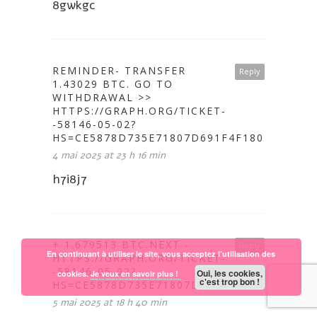
8gwkgc
REMINDER- TRANSFER
Reply
1.43029 BTC. GO TO
WITHDRAWAL >>
HTTPS://GRAPH.ORG/TICKET-
-58146-05-02?
HS=CE5878D735E71807D691F4F1802A646C&
4 mai 2025 at 23 h 16 min
h7i8j7
+ 1.679513 BTC.NEXT -
Reply
En continuant à utiliser le site, vous acceptez l’utilisation des
HTTPS://GRAPH.ORG/TICKET-
-58146-05-02?
Oui, les cookies,
cookies.
Je veux en savoir plus !
c'est trop bon !
HS=CE5878D735E71807D691F4F1802A646C&
5 mai 2025 at 18 h 40 min