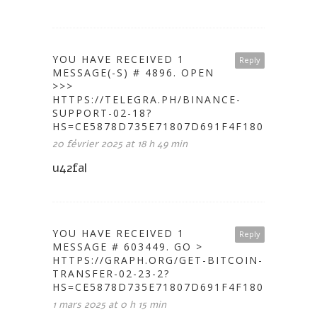
YOU HAVE RECEIVED 1
Reply
MESSAGE(-S) # 4896. OPEN
>>>
HTTPS://TELEGRA.PH/BINANCE-
SUPPORT-02-18?
HS=CE5878D735E71807D691F4F1802A646C&
20 février 2025 at 18 h 49 min
u42fal
YOU HAVE RECEIVED 1
Reply
MESSAGE # 603449. GO >
HTTPS://GRAPH.ORG/GET-BITCOIN-
TRANSFER-02-23-2?
HS=CE5878D735E71807D691F4F1802A646C&
1 mars 2025 at 0 h 15 min