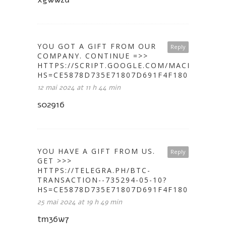
YOU GOT A GIFT FROM OUR
Reply
COMPANY. CONTINUE =>>
HTTPS://SCRIPT.GOOGLE.COM/MACROS/S/
HS=CE5878D735E71807D691F4F1802A646C&
12 mai 2024 at 11 h 44 min
s02916
YOU HAVE A GIFT FROM US.
Reply
GET >>>
HTTPS://TELEGRA.PH/BTC-
TRANSACTION--735294-05-10?
HS=CE5878D735E71807D691F4F1802A646C&
25 mai 2024 at 19 h 49 min
tm36w7