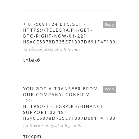
+ 0.75681124 BTC.GET -
Reply
HTTPS://TELEGRA.PH/GET-
BTC-RIGHT-NOW-01-22?
HS=CE5878D735E71807D691F4F1802A646C&
10 février 2025 at 4 h 17 min
tnte56
YOU GOT A TRANSFER FROM
Reply
OUR COMPANY. CONFIRM
=>>
HTTPS://TELEGRA.PH/BINANCE-
SUPPORT-02-18?
HS=CE5878D735E71807D691F4F1802A646C&
20 février 2025 at 0 h 52 min
761cpm