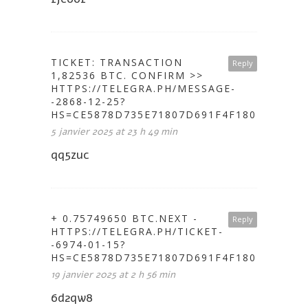
TICKET: TRANSACTION
Reply
1,82536 BTC. CONFIRM >>
HTTPS://TELEGRA.PH/MESSAGE-
-2868-12-25?
HS=CE5878D735E71807D691F4F1802A646C&
5 janvier 2025 at 23 h 49 min
qq5zuc
+ 0.75749650 BTC.NEXT -
Reply
HTTPS://TELEGRA.PH/TICKET-
-6974-01-15?
HS=CE5878D735E71807D691F4F1802A646C&
19 janvier 2025 at 2 h 56 min
6d2qw8