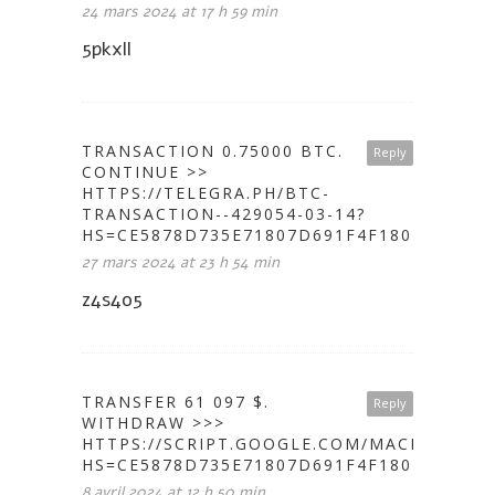
24 mars 2024 at 17 h 59 min
5pkxll
TRАNSАСТIОN 0.75000 BТС.
Reply
CONTINUE >>
HTTPS://TELEGRA.PH/BTC-
TRANSACTION--429054-03-14?
HS=CE5878D735E71807D691F4F1802A646C&
27 mars 2024 at 23 h 54 min
z4s4o5
TRANSFER 61 097 $.
Reply
WITHDRАW >>>
HTTPS://SCRIPT.GOOGLE.COM/MACROS/S
HS=CE5878D735E71807D691F4F1802A646C&
8 avril 2024 at 12 h 50 min