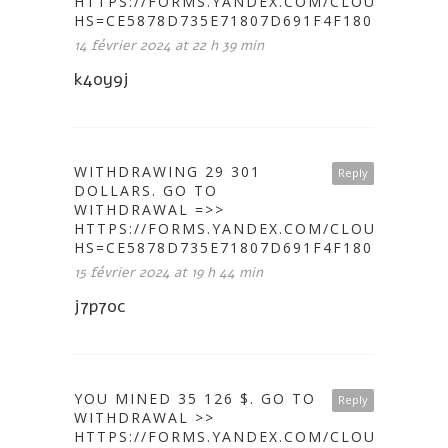
HTTPS://FORMS.YANDEX.COM/CLOUD/65CB1
HS=CE5878D735E71807D691F4F1802A646C&
14 février 2024 at 22 h 39 min
k4oy9j
WITHDRAWING 29 301
Reply
DOLLARS. GО TО
WITHDRАWАL =>>
HTTPS://FORMS.YANDEX.COM/CLOUD/65C1E
HS=CE5878D735E71807D691F4F1802A646C&
15 février 2024 at 19 h 44 min
j7p7oc
YOU MINED 35 126 $. GО TО
Reply
WITHDRАWАL >>
HTTPS://FORMS.YANDEX.COM/CLOUD/65CC7