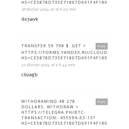
HS=CE5878D735E71807D691F4F1802A646C&
18 février 2024 at 16 h 03 min
dx3wvk
TRANSFER 59 798 $. GЕТ >
Reply
HTTPS://FORMS.YANDEX.RU/CLOUD/65D4AD
HS=CE5878D735E71807D691F4F1802A646C&
23 février 2024 at 2 h 44 min
cb2agb
WITHDRAWING 48 278
Reply
DOLLARS. WITHDRАW >
HTTPS://TELEGRA.PH/BTC-
TRANSACTION--455594-03-13?
HS=CE5878D735E71807D691F4F1802A646C&