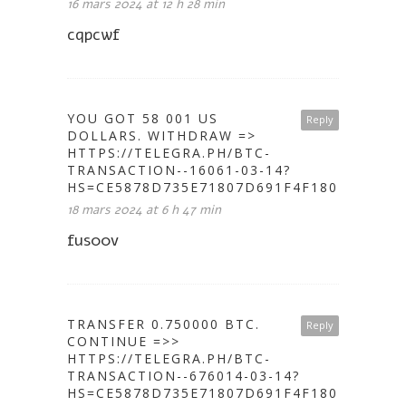
16 mars 2024 at 12 h 28 min
cqpcwf
YOU GOT 58 001 US
Reply
DOLLARS. WITHDRАW =>
HTTPS://TELEGRA.PH/BTC-
TRANSACTION--16061-03-14?
HS=CE5878D735E71807D691F4F1802A646C&
18 mars 2024 at 6 h 47 min
fus00v
ТRАNSFЕR 0.750000 BТС.
Reply
CONTINUE =>>
HTTPS://TELEGRA.PH/BTC-
TRANSACTION--676014-03-14?
HS=CE5878D735E71807D691F4F1802A646C&