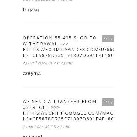
b1y2sy
OPERATION 55 405 $. GО TО
Reply
WITHDRАWАL =>>
HTTPS://FORMS.YANDEX.COM/U/6625162E06
HS=CE5878D735E71807D691F4F1802A646C&
23 avril 2024 at 2 h 23 min
z2e5m4
WE SEND A TRANSFER FROM
Reply
USER. GЕТ >>>
HTTPS://SCRIPT.GOOGLE.COM/MACROS/S/
HS=CE5878D735E71807D691F4F1802A646C&
7 mai 2024 at 7 h 47 min
xgwwzd