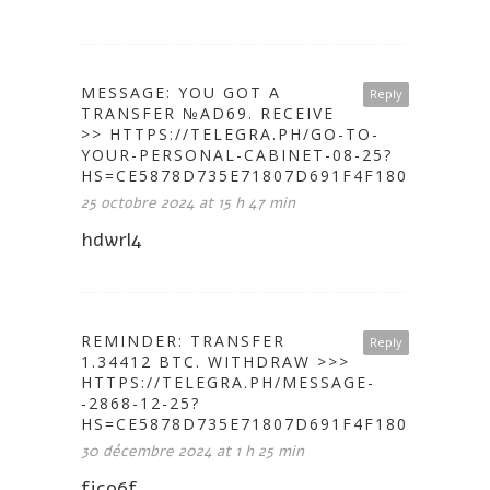
MESSAGE: YOU GOT A
Reply
TRANSFER №AD69. RECEIVE
>> HTTPS://TELEGRA.PH/GO-TO-
YOUR-PERSONAL-CABINET-08-25?
HS=CE5878D735E71807D691F4F1802A646C&
25 octobre 2024 at 15 h 47 min
hdwrl4
REMINDER: TRANSFER
Reply
1.34412 BTC. WITHDRAW >>>
HTTPS://TELEGRA.PH/MESSAGE-
-2868-12-25?
HS=CE5878D735E71807D691F4F1802A646C&
30 décembre 2024 at 1 h 25 min
fjco6f