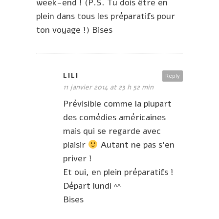
week-end ! (P.S. Tu dois être en
plein dans tous les préparatifs pour
ton voyage !) Bises
LILI
Reply
11 janvier 2014 at 23 h 52 min
Prévisible comme la plupart
des comédies américaines
mais qui se regarde avec
plaisir
Autant ne pas s’en
priver !
Et oui, en plein préparatifs !
Départ lundi ^^
Bises