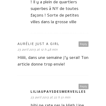
! Il y a plein de quartiers
superbes à NY de toutes
façons ! Sorte de petites
villes dans la grosse ville
AURÉLIE JUST A GIRL
Reply
23 avril 2013 at 12 h 48 min
Hiiiii, dans une semaine j’y serai! Ton
article donne trop envie!
Reply
LILIAUPAYSDESMERVEILLES
23 avril 2013 at 22 h 51 min
hihi ne rate pas la High Line