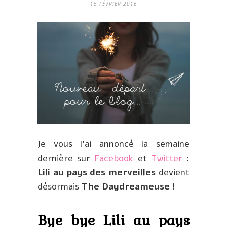
15 FÉVRIER 2016
Je vous l’ai annoncé la semaine
dernière sur
Facebook
et
Twitter
:
Lili au pays des merveilles
devient
désormais
The Daydreameuse
!
Bye bye Lili au pays