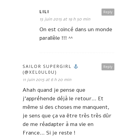
LILI
Reply
15 juin 2015 at 19 h 50 min
On est coincé dans un monde
parallèle !!! ^^
SAILOR SUPERGIRL
Reply
(@XEL0UL0U)
11 juin 2015 at 6 h 20 min
Ahah quand je pense que
j’appréhende déjà le retour… Et
même si des choses me manquent,
je sens que ça va être très très dûr
de me réadapter à ma vie en
France… Si je reste !